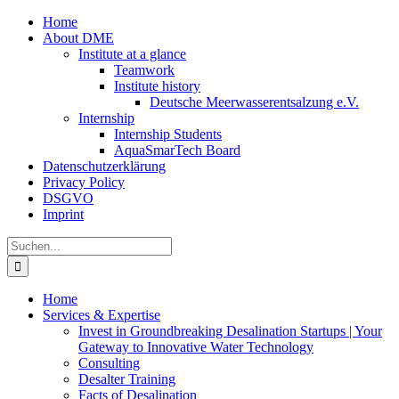
Zum
Home
Inhalt
About DME
springen
Institute at a glance
Teamwork
Institute history
Deutsche Meerwasserentsalzung e.V.
Internship
Internship Students
AquaSmarTech Board
Datenschutzerklärung
Privacy Policy
DSGVO
Imprint
Instagram
LinkedIn
E-
Xing
Facebook
X
Suche
Mail
nach:
Home
Services & Expertise
Invest in Groundbreaking Desalination Startups | Your
Gateway to Innovative Water Technology
Consulting
Desalter Training
Facts of Desalination