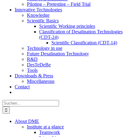
Piloting – Pretesting – Field Trial
Innovative Technologies
Knowledge
Scientific Basics
Scientific Working principles
Classification of Desalination Technologies
(CDT-24)
Scientific Classification (CDT-14)
Technology in use
Future Desalination Technology
R&D
DesTeDeBe
Tools
Downloads & Press
Miscellaneous
Contact
Suche
nach:
About DME
Institute at a glance
Teamwork