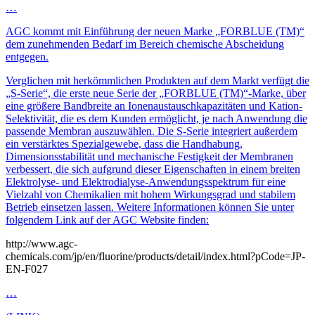
…
AGC kommt mit Einführung der neuen Marke „FORBLUE (TM)“
dem zunehmenden Bedarf im Bereich chemische Abscheidung
entgegen.
Verglichen mit herkömmlichen Produkten auf dem Markt verfügt die
„S-Serie“, die erste neue Serie der „FORBLUE (TM)“-Marke, über
eine größere Bandbreite an Ionenaustauschkapazitäten und Kation-
Selektivität, die es dem Kunden ermöglicht, je nach Anwendung die
passende Membran auszuwählen. Die S-Serie integriert außerdem
ein verstärktes Spezialgewebe, dass die Handhabung,
Dimensionsstabilität und mechanische Festigkeit der Membranen
verbessert, die sich aufgrund dieser Eigenschaften in einem breiten
Elektrolyse- und Elektrodialyse-Anwendungsspektrum für eine
Vielzahl von Chemikalien mit hohem Wirkungsgrad und stabilem
Betrieb einsetzen lassen. Weitere Informationen können Sie unter
folgendem Link auf der AGC Website finden:
http://www.agc-
chemicals.com/jp/en/fluorine/products/detail/index.html?pCode=JP-
EN-F027
…