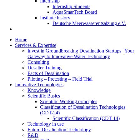
Internship
Internship Students
AquaSmarTech Board
Institute history
Deutsche Meerwasserentsalzung e.V.
Home
Services & Expertise
Invest in Groundbreaking Desalination Startups | Your
Gateway to Innovative Water Technology
Consulting
Desalter Training
Facts of Desalination
Piloting – Pretesting – Field Trial
Innovative Technologies
Knowledge
Scientific Basics
Scientific Working principles
Classification of Desalination Technologies
(CDT-24)
Scientific Classification (CDT-14)
Technology in use
Future Desalination Technology
R&D