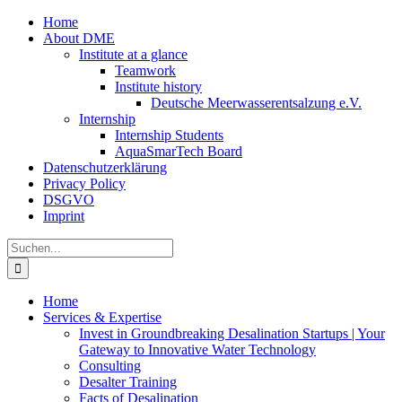
Zum
Home
Inhalt
About DME
springen
Institute at a glance
Teamwork
Institute history
Deutsche Meerwasserentsalzung e.V.
Internship
Internship Students
AquaSmarTech Board
Datenschutzerklärung
Privacy Policy
DSGVO
Imprint
Instagram
LinkedIn
E-
Xing
Facebook
X
Suche
Mail
nach:
Home
Services & Expertise
Invest in Groundbreaking Desalination Startups | Your
Gateway to Innovative Water Technology
Consulting
Desalter Training
Facts of Desalination