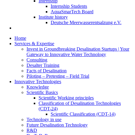
Internship
Internship Students
AquaSmarTech Board
Institute history
Deutsche Meerwasserentsalzung e.V.
Home
Services & Expertise
Invest in Groundbreaking Desalination Startups | Your
Gateway to Innovative Water Technology
Consulting
Desalter Training
Facts of Desalination
Piloting – Pretesting – Field Trial
Innovative Technologies
Knowledge
Scientific Basics
Scientific Working principles
Classification of Desalination Technologies
(CDT-24)
Scientific Classification (CDT-14)
Technology in use
Future Desalination Technology
R&D