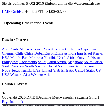
Sie als pdf hier: S-002-2016 Einfuehrung in die Wasserentsalzung
DME GmbH
2016-09-27T16:34:00+02:00
Upcoming Desalination Events
Desalter Interest
Abu Dhabi
Africa
America
Asia
Australia
California
Cape Town
Chennai
Chile
China
Dubai
Egypt
Emirates
India
Iran
Israel
Kenya
KSA
Middle East
Morocco
Namibia
North Africa
Oman
Pakistan
Philippines
Sacramento
Saudi
Saudi Arabia
Singapore
South Africa
South America
South Asia
Southeast Asia
Spain
Sydney
Tamil
Nadu
Texas
Tunisia
UAE
United Arab Emirates
United States
US
USA
Western Aisa
Western Asia
Counter Events
92
Copyright 2026 DME (Deutsche MeerwasserEntsalzung) GmbH
Instagram
LinkedIn
E-
Xing
Facebook
X
Page load link
Mail
Diese Website benutzt Cookies. Wenn du die Website weiter nutzt,