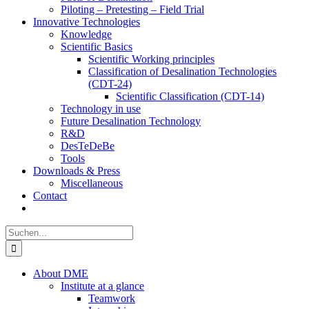
Piloting – Pretesting – Field Trial
Innovative Technologies
Knowledge
Scientific Basics
Scientific Working principles
Classification of Desalination Technologies
(CDT-24)
Scientific Classification (CDT-14)
Technology in use
Future Desalination Technology
R&D
DesTeDeBe
Tools
Downloads & Press
Miscellaneous
Contact
Suche
nach:
About DME
Institute at a glance
Teamwork